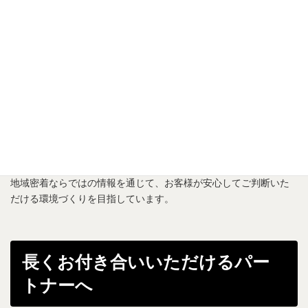
不動産だけでなく、街の魅力もお
伝えします
『心斎橋不動産』では、物件情報だけでなく、大阪市の街や建
築、再開発、店舗情報なども積極的に発信しています。
街を深く知ることが、不動産の価値を知ることにつながると考え
ているからです。
地域密着ならではの情報を通じて、お客様が安心してご判断いた
だける環境づくりを目指しています。
長くお付き合いいただけるパー
トナーへ