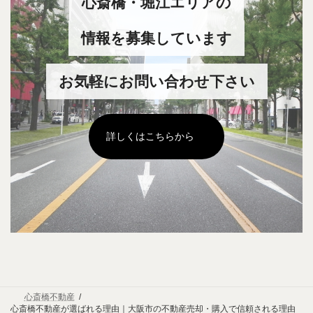
心斎橋・堀江エリアの
ク
情報を募集しています
お気軽にお問い合わせ下さい
グ
詳しくはこちらから
ル
ー
プ
リ
ン
ク
心斎橋不動産
心斎橋不動産が選ばれる理由｜大阪市の不動産売却・購入で信頼される理由