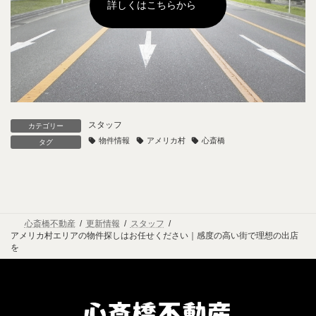
詳しくはこちらから
ル
ー
プ
リ
ン
ク
スタッフ
カテゴリー
物件情報
アメリカ村
心斎橋
タグ
心斎橋不動産
更新情報
スタッフ
アメリカ村エリアの物件探しはお任せください｜感度の高い街で理想の出店
を